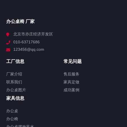
领导办公桌
大班台
主管桌
办公桌椅 厂家
屏风办公隔断
北京市亦庄经济开发区
办公屏风隔断
010-63717686
屏风高隔断
123456@qq.com
会议桌
工厂信息
常见问题
办公会议桌
实木会议桌
折叠会议桌
洽谈桌
厂家介绍
售后服务
文件柜
联系我们
家具定做
办公文件柜
铁皮文件柜
办公桌图片
成功案例
办公沙发
家具信息
真皮沙发
接待沙发
办公桌
办公椅
办公椅
办公桌摆放风水