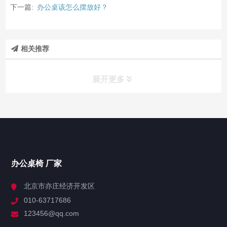
下一篇:
办公桌该怎么摆放好？
相关推荐
展开更多
办公桌椅
领导办公桌
大班台
主管桌
办公桌椅 厂家
屏风办公隔断
北京市亦庄经济开发区
办公屏风隔断
010-63717686
屏风高隔断
123456@qq.com
会议桌