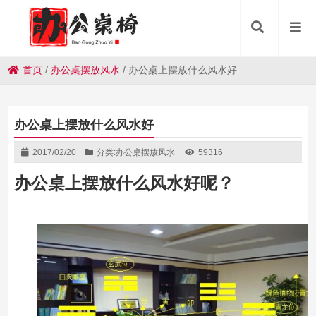
首页
/
办公桌摆放风水
/
办公桌上摆放什么风水好
办公桌上摆放什么风水好
2017/02/20
分类:
办公桌摆放风水
59316
办公桌上摆放什么风水好呢？