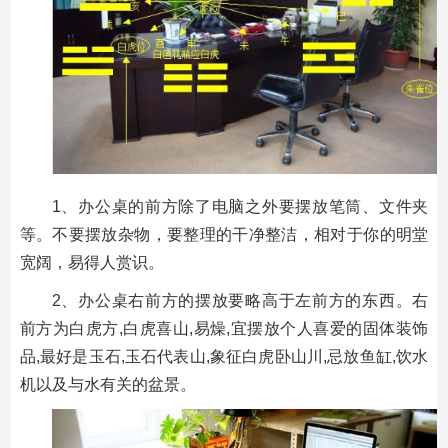
1、办公桌的前方除了电脑之外要摆放笔筒、文件夹
等。不要摆放杂物，要整理的干净整洁，相对于你的明堂
宽阔，易得人赏识。
2、办公桌右前方的摆放要略高于左前方的东西。右
前方为白虎方,白虎喜山,易燥,宜摆放个人喜爱的固体装饰
品,最好是玉石,玉石代表山,象征白虎卧山川,忌放鱼缸,饮水
机以及与水有关的盆景。