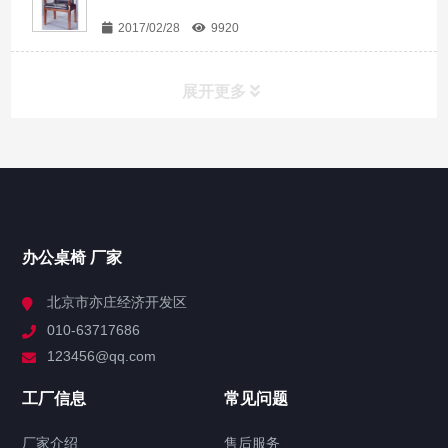
2017/02/28
9920
展开更多
办公桌椅
领导办公桌
大班台
主管桌
办公桌椅 厂家
屏风办公隔断
北京市亦庄经济开发区
办公屏风隔断
010-63717686
屏风高隔断
123456@qq.com
会议桌
工厂信息
常见问题
办公会议桌
实木会议桌
折叠会议桌
洽谈桌
厂家介绍
售后服务
文件柜