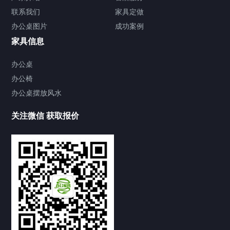
联系我们
家具定做
办公文件柜
铁皮文件柜
办公桌图片
成功案例
办公沙发
家具信息
真皮沙发
接待沙发
办公桌
办公椅
办公椅
办公桌摆放风水
老板椅
办公椅
会议椅
培训椅
其他家具
关注微信 获取报价
演讲台
办公茶几
前台办公桌
办公桌摆放风水
家具新闻
办公桌上放什么植物好