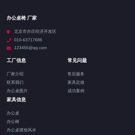
领导办公桌
大班台
主管桌
办公桌椅 厂家
屏风办公隔断
北京市亦庄经济开发区
办公屏风隔断
010-63717686
屏风高隔断
123456@qq.com
会议桌
工厂信息
常见问题
办公会议桌
实木会议桌
折叠会议桌
洽谈桌
厂家介绍
售后服务
文件柜
联系我们
家具定做
办公文件柜
铁皮文件柜
办公桌图片
成功案例
办公沙发
家具信息
真皮沙发
接待沙发
办公桌
办公椅
办公椅
办公桌摆放风水
老板椅
办公椅
会议椅
培训椅