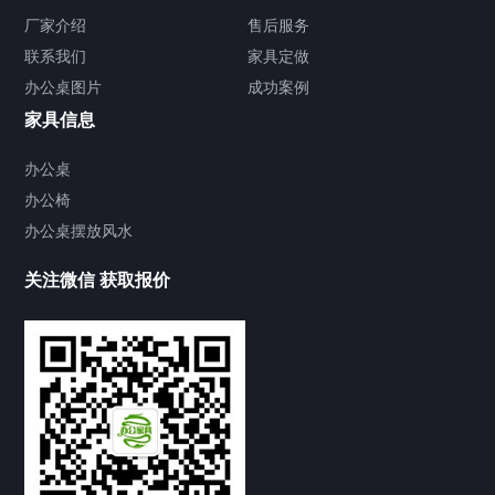
厂家介绍
售后服务
文件柜
联系我们
家具定做
办公文件柜
铁皮文件柜
办公桌图片
成功案例
办公沙发
家具信息
真皮沙发
接待沙发
办公桌
办公椅
办公椅
办公桌摆放风水
老板椅
办公椅
会议椅
培训椅
其他家具
关注微信 获取报价
演讲台
办公茶几
前台办公桌
办公桌摆放风水
家具新闻