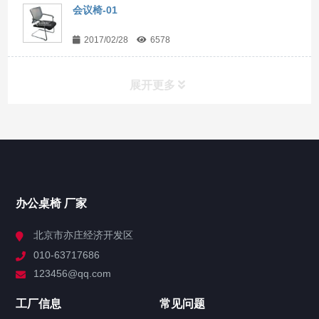
会议椅-01
2017/02/28
6578
展开更多
办公桌椅
领导办公桌
大班台
主管桌
办公桌椅 厂家
屏风办公隔断
北京市亦庄经济开发区
办公屏风隔断
010-63717686
屏风高隔断
123456@qq.com
会议桌
工厂信息
常见问题
办公会议桌
实木会议桌
折叠会议桌
洽谈桌