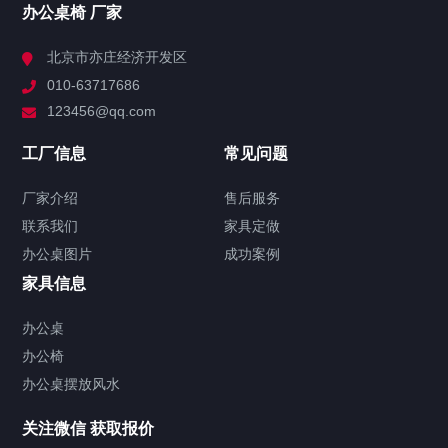
大班台
主管桌
办公桌椅 厂家
屏风办公隔断
北京市亦庄经济开发区
办公屏风隔断
010-63717686
屏风高隔断
123456@qq.com
会议桌
工厂信息
常见问题
办公会议桌
实木会议桌
折叠会议桌
洽谈桌
厂家介绍
售后服务
文件柜
联系我们
家具定做
办公文件柜
铁皮文件柜
办公桌图片
成功案例
办公沙发
家具信息
真皮沙发
接待沙发
办公桌
办公椅
办公椅
办公桌摆放风水
老板椅
办公椅
会议椅
培训椅
其他家具
关注微信 获取报价