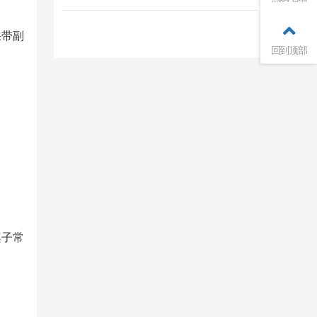
果带副
回到顶部
桌子常