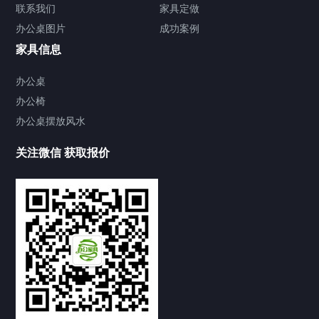
联系我们
家具定做
办公文件柜
铁皮文件柜
办公桌图片
成功案例
办公沙发
家具信息
真皮沙发
接待沙发
办公桌
办公椅
办公椅
办公桌摆放风水
老板椅
办公椅
会议椅
培训椅
其他家具
关注微信 获取报价
演讲台
办公茶几
前台办公桌
办公桌摆放风水
家具新闻
办公桌上放什么植物好
2017/02/20
45920
办公桌摆放风水