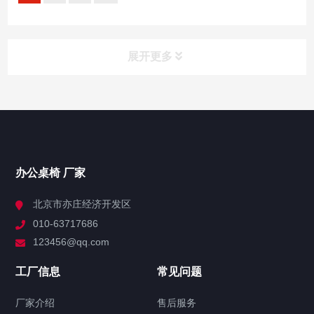
展开更多
办公桌椅
领导办公桌
大班台
主管桌
办公桌椅 厂家
屏风办公隔断
北京市亦庄经济开发区
办公屏风隔断
010-63717686
屏风高隔断
123456@qq.com
会议桌
工厂信息
常见问题
办公会议桌
实木会议桌
折叠会议桌
洽谈桌
厂家介绍
售后服务
文件柜