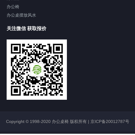
办公椅
办公椅
办公桌摆放风水
老板椅
办公椅
会议椅
培训椅
其他家具
关注微信 获取报价
演讲台
办公茶几
前台办公桌
办公桌摆放风水
家具新闻
办公桌上放什么植物好
2017/02/20
45902
办公桌摆放风水
办公桌摆放风水 助您升职加薪
2017/02/20
25419
办公桌摆放风水
Copyright © 1998-2020 办公桌椅 版权所有 |
京ICP备20012787号