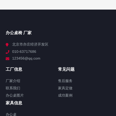
办公桌椅
领导办公桌
大班台
主管桌
办公桌椅 厂家
屏风办公隔断
北京市亦庄经济开发区
办公屏风隔断
010-63717686
屏风高隔断
123456@qq.com
会议桌
工厂信息
常见问题
办公会议桌
实木会议桌
折叠会议桌
洽谈桌
厂家介绍
售后服务
文件柜
联系我们
家具定做
办公文件柜
铁皮文件柜
办公桌图片
成功案例
办公沙发
家具信息
真皮沙发
接待沙发
办公桌