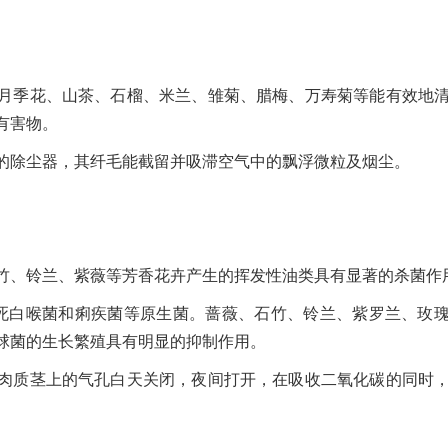
月季花、山茶、石榴、米兰、雏菊、腊梅、万寿菊等能有效地
有害物。
的除尘器，其纤毛能截留并吸滞空气中的飘浮微粒及烟尘。
竹、铃兰、紫薇等芳香花卉产生的挥发性油类具有显著的杀菌作
死白喉菌和痢疾菌等原生菌。蔷薇、石竹、铃兰、紫罗兰、玫
球菌的生长繁殖具有明显的抑制作用。
肉质茎上的气孔白天关闭，夜间打开，在吸收二氧化碳的同时