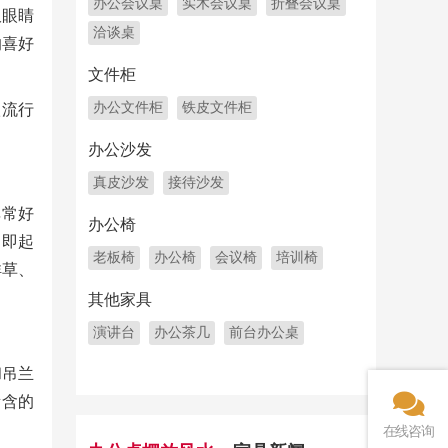
办公会议桌
实木会议桌
折叠会议桌
仅眼睛
洽谈桌
的喜好
文件柜
办公文件柜
铁皮文件柜
很流行
办公沙发
真皮沙发
接待沙发
非常好
办公椅
，即起
老板椅
办公椅
会议椅
培训椅
祥草、
其他家具
演讲台
办公茶几
前台办公桌
和吊兰
所含的
在线咨询