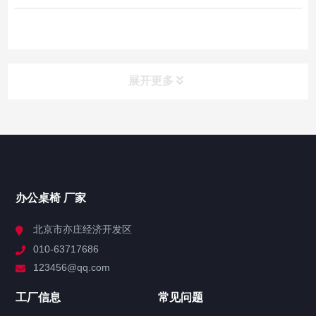
展开更多
办公桌椅
领导办公桌
大班台
主管桌
办公桌椅 厂家
屏风办公隔断
北京市亦庄经济开发区
办公屏风隔断
010-63717686
屏风高隔断
123456@qq.com
会议桌
工厂信息
常见问题
办公会议桌
实木会议桌
折叠会议桌
洽谈桌