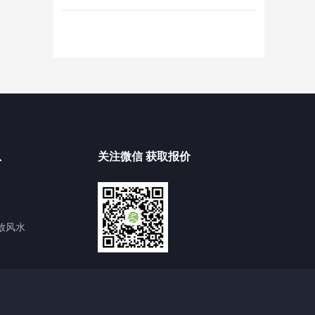
息
关注微信 获取报价
放风水