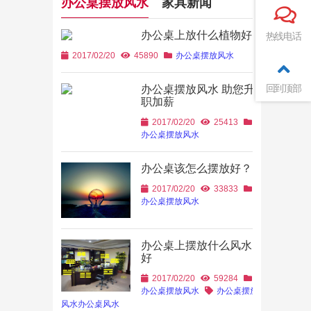
办公桌摆放风水
家具新闻
办公桌上放什么植物好
热线电话
2017/02/20
45890
办公桌摆放风水
回到顶部
办公桌摆放风水 助您升
职加薪
2017/02/20
25413
办公桌摆放风水
办公桌该怎么摆放好？
2017/02/20
33833
办公桌摆放风水
办公桌上摆放什么风水
好
2017/02/20
59284
办公桌摆放风水
办公桌摆放
风水
办公桌风水