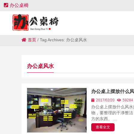
办公桌椅
首页
/
Tag Archives: 办公桌风水
办公桌风水
办公桌上摆放什么
2017/02/20
59284
办公桌上摆放什么风水
物，要整理的干净整洁
方的东西。 …
查看全文