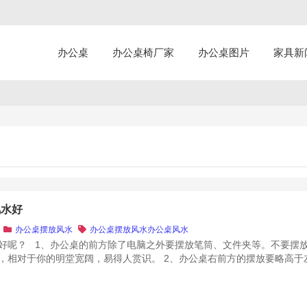
办公桌
办公桌椅厂家
办公桌图片
家具新
风水好
办公桌摆放风水
办公桌摆放风水
办公桌风水
好呢？ 1、办公桌的前方除了电脑之外要摆放笔筒、文件夹等。不要摆
，相对于你的明堂宽阔，易得人赏识。 2、办公桌右前方的摆放要略高于