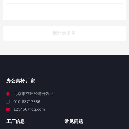
展开更多
办公桌椅
领导办公桌
大班台
主管桌
办公桌椅 厂家
屏风办公隔断
北京市亦庄经济开发区
办公屏风隔断
010-63717686
屏风高隔断
123456@qq.com
会议桌
工厂信息
常见问题
办公会议桌
实木会议桌
折叠会议桌
洽谈桌