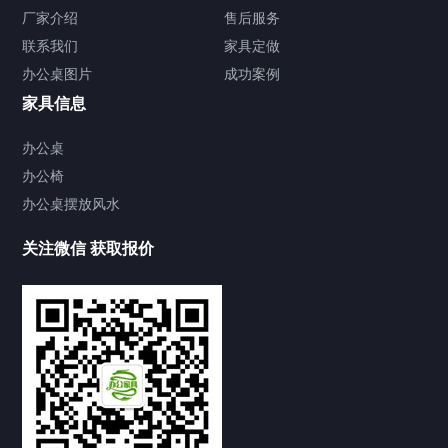
厂家介绍
售后服务
文件柜
联系我们
家具定做
办公文件柜
铁皮文件柜
办公桌图片
成功案例
办公沙发
家具信息
真皮沙发
接待沙发
办公桌
办公椅
办公椅
办公桌摆放风水
老板椅
办公椅
会议椅
培训椅
其他家具
关注微信 获取报价
演讲台
办公茶几
前台办公桌
办公桌摆放风水
家具新闻
办公桌上放什么植物好