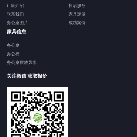
厂家介绍
售后服务
文件柜
联系我们
家具定做
办公文件柜
铁皮文件柜
办公桌图片
成功案例
办公沙发
家具信息
真皮沙发
接待沙发
办公桌
办公椅
办公椅
办公桌摆放风水
老板椅
办公椅
会议椅
培训椅
其他家具
关注微信 获取报价
演讲台
办公茶几
前台办公桌
办公桌摆放风水
家具新闻
办公桌上放什么植物好