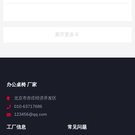
展开更多
办公桌椅
领导办公桌
大班台
主管桌
办公桌椅 厂家
屏风办公隔断
北京市亦庄经济开发区
办公屏风隔断
010-63717686
屏风高隔断
123456@qq.com
会议桌
工厂信息
常见问题
办公会议桌
实木会议桌
折叠会议桌
洽谈桌