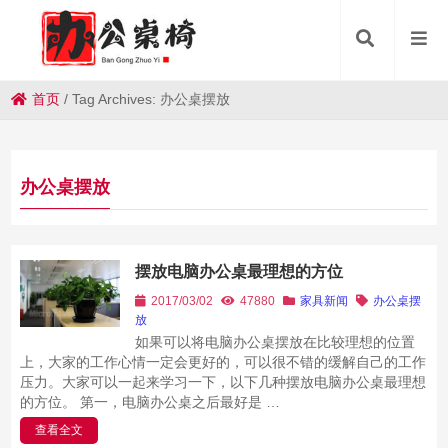
首页
/
Tag Archives: 办公桌摆放
办公桌摆放
摆放电脑办公桌最理想的方位
2017/03/02
47880
家具新闻
办公桌摆
放
如果可以将电脑办公桌摆放在比较理想的位置
上，大家的工作心情一定会更好的，可以很不错的缓解自己的工作
压力。大家可以一起来学习一下，以下几种摆放电脑办公桌最理想
的方位。 第一，电脑办公桌之后最好是 …
查看全文