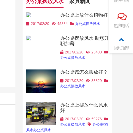
微信咨询
办公桌摆放风水
家具新闻
办公桌上放什么植物好
2017/02/20
45884
办公桌摆放风水
热线电话
办公桌摆放风水 助您升
职加薪
回到顶部
2017/02/20
25403
办公桌摆放风水
办公桌该怎么摆放好？
2017/02/20
33829
办公桌摆放风水
办公桌上摆放什么风水
好
2017/02/20
59276
办公桌摆放风水
办公桌摆放
风水
办公桌风水