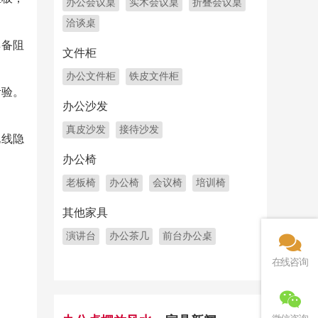
办公会议桌
实木会议桌
折叠会议桌
洽谈桌
具备阻
文件柜
办公文件柜
铁皮文件柜
考验。
办公沙发
真皮沙发
接待沙发
电线隐
办公椅
老板椅
办公椅
会议椅
培训椅
其他家具
演讲台
办公茶几
前台办公桌
在线咨询