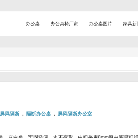
办公桌
办公桌椅厂家
办公桌图片
家具新
屏风隔断
，
隔断办公桌
，
屏风隔断办公室
银色、灰白色。牢固轻便，永不变形，中间采用8mm厚中密度纤