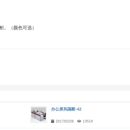
动柜。（颜色可选）
办公屏风隔断-42
2017/02/28
13519