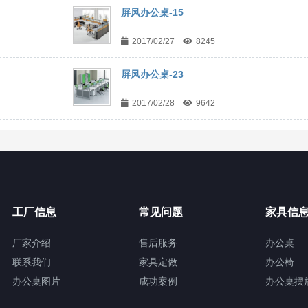
屏风办公桌-15
2017/02/27
8245
屏风办公桌-23
2017/02/28
9642
工厂信息
常见问题
家具信
厂家介绍
售后服务
办公桌
联系我们
家具定做
办公椅
办公桌图片
成功案例
办公桌摆