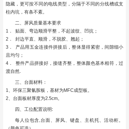
隐藏，更可按不同的电线类型，分隔于不同的分线槽或支
柱内坑，有条不紊。
二、屏风质量基本要求
1． 贴面、弯边顺滑平整，不起波纹、凹抗；
2． 封边平直、顺滑，不脱胶、翘起；
3． 产品用五金连接件拼接后，整体显得紧密，间隙细小
且均匀；
4． 整件产品拼接好，接缝齐整，整体颜色基本相符，过
渡自然.
三、台面材料：
1、环保三聚氰胺板，基材为MFC成型板。
2、台面板材厚度为2.5cm。
四、工位配置说明:
每人位包含,台面、屏风、键盘、主机托、活动柜。
（颜色可选）