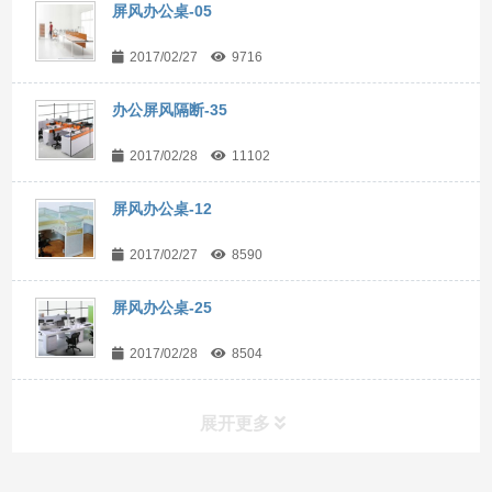
屏风办公桌-05
2017/02/27
9716
办公屏风隔断-35
2017/02/28
11102
屏风办公桌-12
2017/02/27
8590
屏风办公桌-25
2017/02/28
8504
展开更多