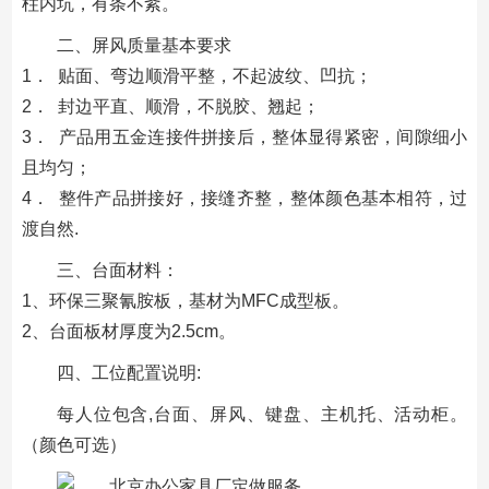
柱内坑，有条不紊。
二、屏风质量基本要求
1． 贴面、弯边顺滑平整，不起波纹、凹抗；
2． 封边平直、顺滑，不脱胶、翘起；
3． 产品用五金连接件拼接后，整体显得紧密，间隙细小
且均匀；
4． 整件产品拼接好，接缝齐整，整体颜色基本相符，过
渡自然.
三、台面材料：
1、环保三聚氰胺板，基材为MFC成型板。
2、台面板材厚度为2.5cm。
四、工位配置说明:
每人位包含,台面、屏风、键盘、主机托、活动柜。
（颜色可选）