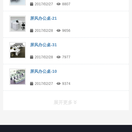
2017/02/27
8807
屏风办公桌-21
2017/02/28
9656
屏风办公桌-31
2017/02/28
7977
屏风办公桌-10
2017/02/27
9374
展开更多
办公桌椅