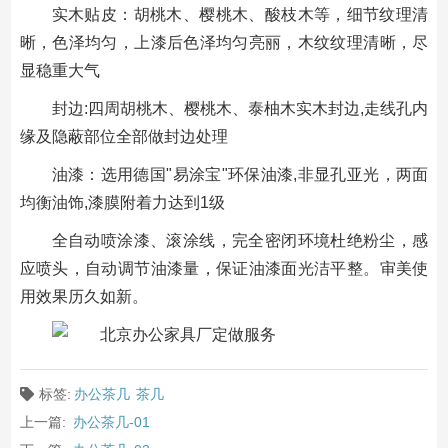
实木贴皮：胡桃木、樱桃木、酸枝木等，细节纹理清
晰，色泽均匀，上漆后色泽均匀亮丽，木纹纹理清晰，尽
显稳重大气
封边:四周胡桃木、樱桃木、泰柚木实木封边,走线孔内
缘及隐蔽部位全部做封边处理
油漆：选用德国"易涂宝"环保油漆,非显孔亚光，两面
均衡油饰,漆膜附着力达到1级
全自动喷涂漆、滚涂线，完全密闭环境杜绝粉尘，感
应喷头，自动调节油漆量，保证油漆面光洁平整。审美使
用效果历久如新。
标签:
办公茶几
茶几
上一篇:
办公茶几-01