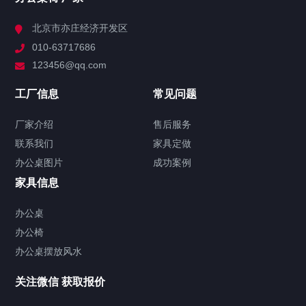
屏风办公隔断
北京市亦庄经济开发区
办公屏风隔断
010-63717686
屏风高隔断
123456@qq.com
会议桌
工厂信息
常见问题
办公会议桌
实木会议桌
折叠会议桌
洽谈桌
厂家介绍
售后服务
文件柜
联系我们
家具定做
办公文件柜
铁皮文件柜
办公桌图片
成功案例
办公沙发
家具信息
真皮沙发
接待沙发
办公桌
办公椅
办公椅
办公桌摆放风水
老板椅
办公椅
会议椅
培训椅
其他家具
关注微信 获取报价
演讲台
办公茶几
前台办公桌