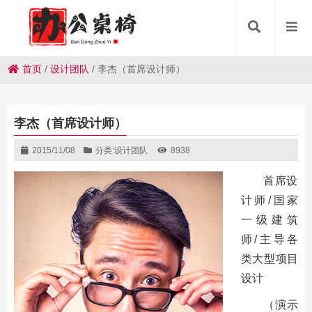
首页
/
设计团队
/
李杰（首席设计师）
李杰（首席设计师）
2015/11/08
分类:
设计团队
8938
首席设
计师/国家
一级建筑
师/主导各
类大型项目
设计
（演示