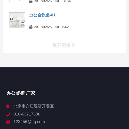
2017/02/26
10754
办公会议桌-01
2017/02/26
8542
展开更多
办公桌椅
领导办公桌
大班台
主管桌
办公桌椅 厂家
屏风办公隔断
北京市亦庄经济开发区
办公屏风隔断
010-63717686
屏风高隔断
123456@qq.com
会议桌