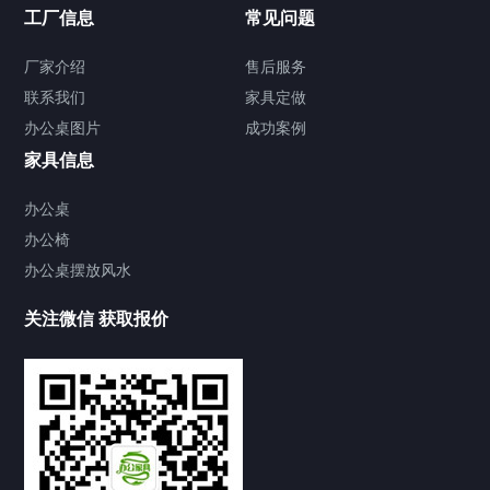
工厂信息
常见问题
办公会议桌
实木会议桌
折叠会议桌
洽谈桌
厂家介绍
售后服务
文件柜
联系我们
家具定做
办公文件柜
铁皮文件柜
办公桌图片
成功案例
办公沙发
家具信息
真皮沙发
接待沙发
办公桌
办公椅
办公椅
办公桌摆放风水
老板椅
办公椅
会议椅
培训椅
其他家具
关注微信 获取报价
演讲台
办公茶几
前台办公桌
办公桌摆放风水
家具新闻