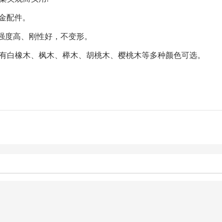
金配件。
强度高、刚性好，不变形。
，有白橡木、枫木、榉木、胡桃木、樱桃木等多种颜色可选。