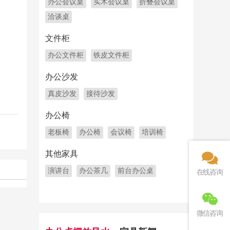
办公会议桌
实木会议桌
折叠会议桌
洽谈桌
文件柜
办公文件柜
铁皮文件柜
办公沙发
真皮沙发
接待沙发
办公椅
老板椅
办公椅
会议椅
培训椅
其他家具
演讲台
办公茶几
前台办公桌
在线咨询
微信咨询