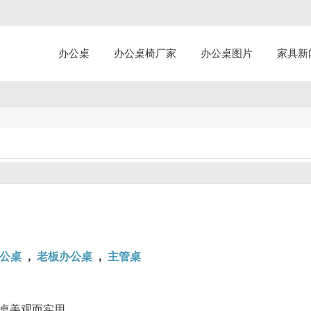
办公桌
办公桌椅厂家
办公桌图片
家具新
公桌
，
老板办公桌
，
主管桌
桌美观而实用.