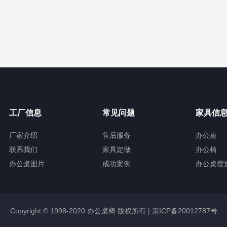
工厂信息
常见问题
家具信
厂家介绍
售后服务
办公桌
联系我们
家具定做
办公椅
办公桌图片
成功案例
办公桌摆
Copyright © 1998-2020 办公桌椅 版权所有 |
京ICP备20012787号