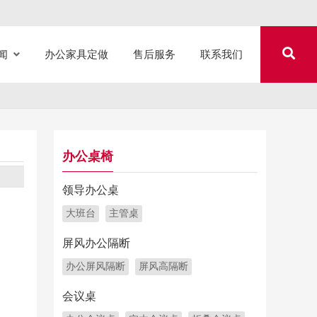
闻
办公家具定做
售后服务
联系我们
办公桌椅
领导办公桌
大班台
主管桌
屏风办公隔断
办公屏风隔断
屏风高隔断
会议桌