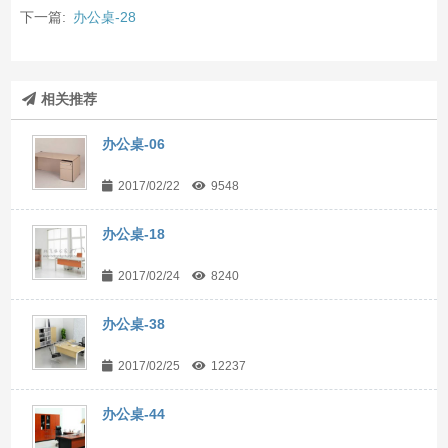
下一篇:
办公桌-28
相关推荐
办公桌-06
2017/02/22
9548
办公桌-18
2017/02/24
8240
办公桌-38
2017/02/25
12237
办公桌-44