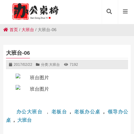
首页
/
大班台
/
大班台-06
大班台-06
2017/02/22
分类:
大班台
7192
办公大班台
，
老板台
，
老板办公桌
，
领导办公
桌
，
大班台