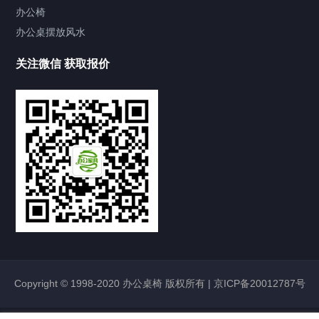
办公椅
办公椅
办公桌摆放风水
老板椅
办公椅
会议椅
培训椅
其他家具
关注微信 获取报价
演讲台
办公茶几
前台办公桌
办公桌摆放风水
家具新闻
办公桌上放什么植物好
2017/02/20
45914
办公桌摆放风水
办公桌摆放风水 助您升职加薪
2017/02/20
25437
办公桌摆放风水
Copyright © 1998-2020 办公桌椅 版权所有 |
京ICP备20012787号