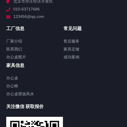
北京市亦庄经济开发区
办公屏风隔断
010-63717686
屏风高隔断
123456@qq.com
会议桌
工厂信息
常见问题
办公会议桌
实木会议桌
折叠会议桌
洽谈桌
厂家介绍
售后服务
文件柜
联系我们
家具定做
办公文件柜
铁皮文件柜
办公桌图片
成功案例
办公沙发
家具信息
真皮沙发
接待沙发
办公桌
办公椅
办公椅
办公桌摆放风水
老板椅
办公椅
会议椅
培训椅
其他家具
关注微信 获取报价
演讲台
办公茶几
前台办公桌