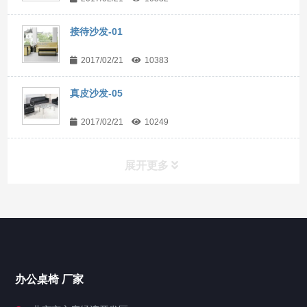
接待沙发-01
2017/02/21
10383
真皮沙发-05
2017/02/21
10249
展开更多
办公桌椅
领导办公桌
大班台
主管桌
办公桌椅 厂家
屏风办公隔断