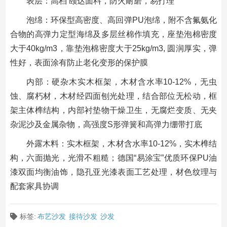
表层：高档 颐达面料，防火耐磨，易打理
泡绵：环保型高密度、高回弹PU泡绵，附不含氟氨化
合物的高弹力定型海绵及多层丝棉作填充，座垫泡棉密度
大于40kg/m3，靠垫泡棉密度大于25kg/m3, 圆润厚实，弹
性好，表面涂有防止老化变形的保护膜
内部：硬杂木实木框架，木材含水率10-12%，无虫
蚀、腐朽材，木材经四面刨光处理，结合部位无松动，框
架主体榫结构，内部衬垫物干燥卫生，无腐烂变质、无夹
杂泥沙及金属杂物，高强度S形弹簧和高弹力绷带打底
外露木料：实木框架，木材含水率10-12%，实木榫结
构，六面抛光，光滑不粗糙；德国“易涂宝”优质环保PU油
漆双面均衡油饰，隐孔亚光漆表面工艺处理，材色纹理与
配套家具协调
标签:
布艺沙发
接待沙发
沙发