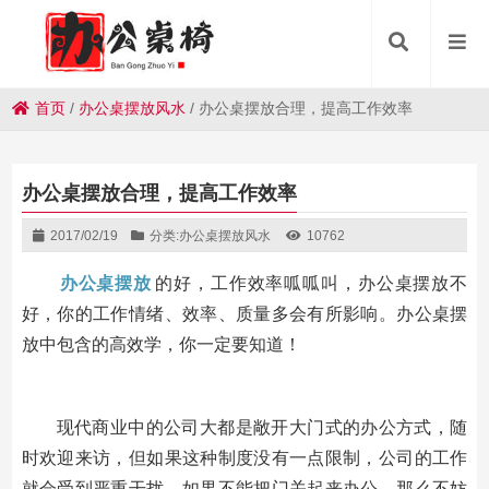
首页
/
办公桌摆放风水
/
办公桌摆放合理，提高工作效率
办公桌摆放合理，提高工作效率
2017/02/19
分类:
办公桌摆放风水
10762
办公桌摆放
的好，工作效率呱呱叫，办公桌摆放不
好，你的工作情绪、效率、质量多会有所影响。办公桌摆
放中包含的高效学，你一定要知道！
现代商业中的公司大都是敞开大门式的办公方式，随
时欢迎来访，但如果这种制度没有一点限制，公司的工作
就会受到严重干扰。如果不能把门关起来办公，那么不妨