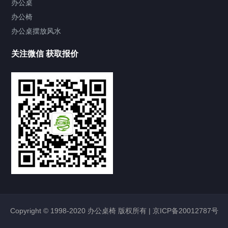
办公桌
办公椅
办公椅
办公桌摆放风水
老板椅
办公椅
会议椅
培训椅
其他家具
关注微信 获取报价
演讲台
办公茶几
前台办公桌
办公桌摆放风水
家具新闻
办公桌上放什么植物好
2017/02/20
45882
办公桌摆放风水
办公桌摆放风水 助您升职加薪
2017/02/20
25397
办公桌摆放风水
Copyright © 1998-2020 办公桌椅 版权所有 |
京ICP备20012787号