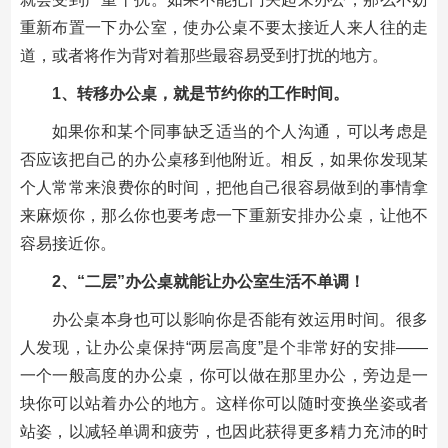
重新布置一下办公室，使办公桌不要太接近人来人往的走
道，或者将作为背对着那些最容易受到打扰的地方。
1、转移办公桌，就是节约你的工作时间。
如果你和某个同事缺乏适当的个人沟通，可以考虑是
否应该把自己的办公桌移到他附近。相反，如果你发现某
个人常常来浪费你的时间，把他自己很容易做到的事情拿
来麻烦你，那么你也要考虑一下重新安排办公桌，让他不
容易接近你。
2、“二层”办公桌就能让办公室生活不单调！
办公桌本身也可以影响你是否能有效运用时间。很多
人发现，让办公桌保持“两层高度”是个非常好的安排——
一个一般高度的办公桌，你可以做在那里办公，旁边是一
块你可以站着办公的地方。这样你可以随时变换坐姿或者
站姿，以减轻单调和疲劳，也因此获得更多精力充沛的时