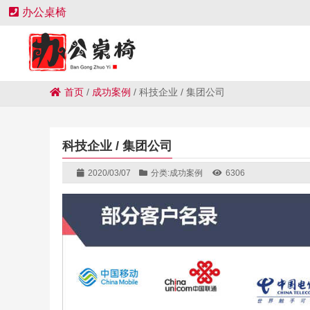
办公桌椅
首页
/
成功案例
/
科技企业 / 集团公司
科技企业 / 集团公司
2020/03/07
分类:
成功案例
6306