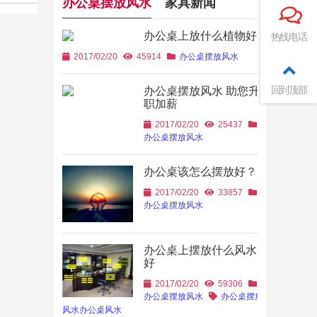
办公桌摆放风水
家具新闻
办公桌上放什么植物好
热线电话
2017/02/20
45914
办公桌摆放风水
回到顶部
办公桌摆放风水 助您升
职加薪
2017/02/20
25437
办公桌摆放风水
办公桌该怎么摆放好？
2017/02/20
33857
办公桌摆放风水
办公桌上摆放什么风水
好
2017/02/20
59306
办公桌摆放风水
办公桌摆放
风水
办公桌风水