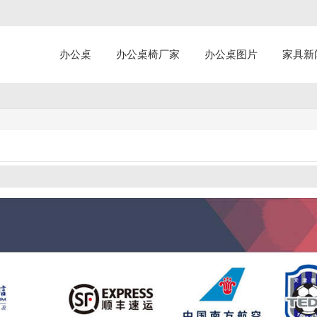
办公桌
办公桌椅厂家
办公桌图片
家具新