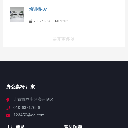
培训椅-07
2017/02/28
9202
展开更多
办公桌椅
领导办公桌
大班台
主管桌
办公桌椅 厂家
屏风办公隔断
北京市亦庄经济开发区
办公屏风隔断
010-63717686
屏风高隔断
123456@qq.com
会议桌
工厂信息
常见问题