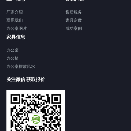
办公会议桌
实木会议桌
折叠会议桌
洽谈桌
厂家介绍
售后服务
文件柜
联系我们
家具定做
办公文件柜
铁皮文件柜
办公桌图片
成功案例
办公沙发
家具信息
真皮沙发
接待沙发
办公桌
办公椅
办公椅
办公桌摆放风水
老板椅
办公椅
会议椅
培训椅
其他家具
关注微信 获取报价
演讲台
办公茶几
前台办公桌
办公桌摆放风水
家具新闻