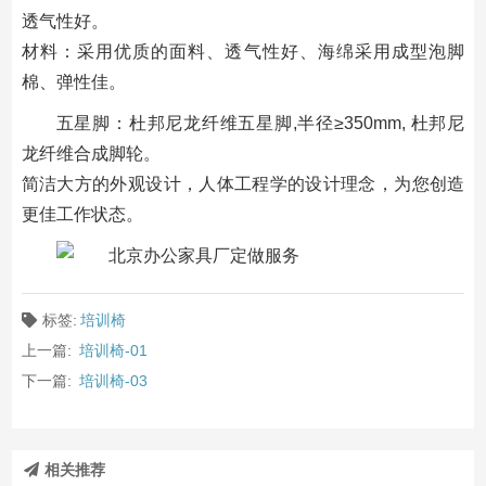
透气性好。
材料：采用优质的面料、透气性好、海绵采用成型泡脚
棉、弹性佳。
五星脚：杜邦尼龙纤维五星脚,半径≥350mm, 杜邦尼
龙纤维合成脚轮。
简洁大方的外观设计，人体工程学的设计理念，为您创造
更佳工作状态。
标签:
培训椅
上一篇:
培训椅-01
下一篇:
培训椅-03
相关推荐