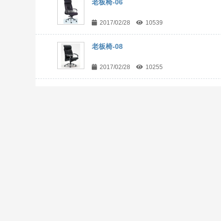
老板椅-06
2017/02/28
10539
老板椅-08
2017/02/28
10255