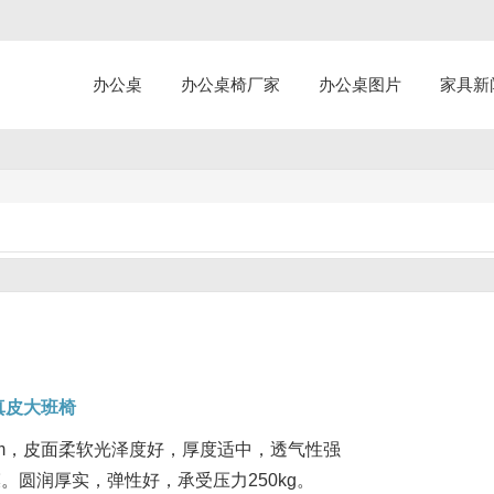
办公桌
办公桌椅厂家
办公桌图片
家具新
真皮大班椅
5mm，皮面柔软光泽度好，厚度适中，透气性强
。圆润厚实，弹性好，承受压力250kg。