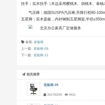
扶手：实木扶手（木边采用樱桃木、胡桃木、泰柚
气压棒：德国SUSPA汽压棒,升降行程80-10
五星脚：实木盖板，内衬钢制五星脚架,半径≥350m
标签:
老板椅
上一篇:
老板椅-09
下一篇:
老板椅-11
相关推荐
老板椅-09
2017/02/28
9421