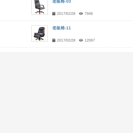
老板椅-03
2017/02/28
7946
老板椅-11
2017/02/28
12067