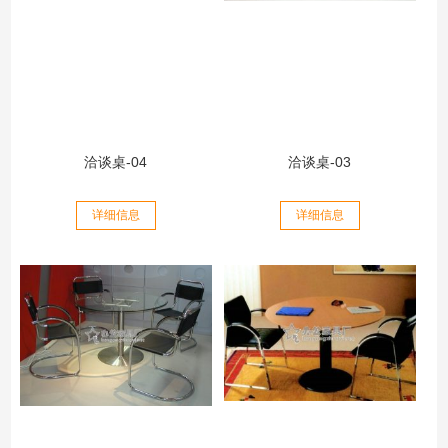
洽谈桌-04
洽谈桌-03
详细信息
详细信息